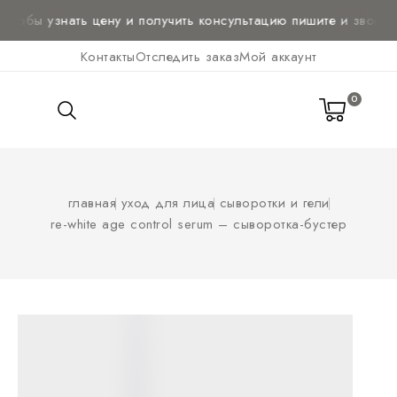
тобы узнать цену и
получить консультацию
пишите и звоните 
Контакты
Отследить заказ
Мой аккаунт
0

главная
уход для лица
сыворотки и гели
re-white age control serum – сыворотка-бустер