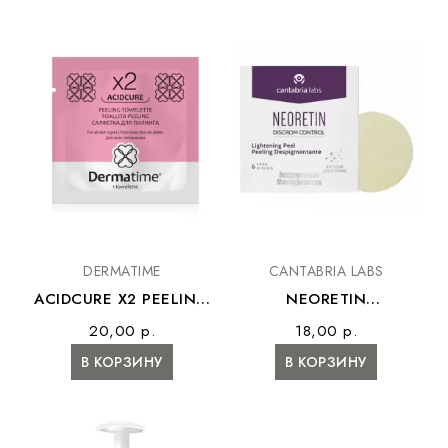
DERMATIME
CANTABRIA LABS
ACIDCURE X2 PEELING
NEORETIN
TOWELETTEL –
LIGHTENING PEEL –
20,00 р.
18,00 р.
Салфетка для пилинга
Диски косметические с
В КОРЗИНУ
В КОРЗИНУ
пропиткой