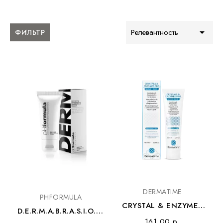

Релевантность
ФИЛЬТР
DERMATIME
PHFORMULA
CRYSTAL & ENZYMES
D.E.R.M.A.B.R.A.S.I.O.N.
SCRUB-MASK –
161,00 р.
CREAM –