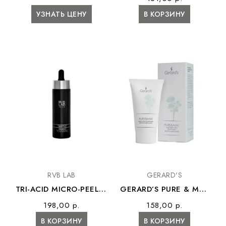
Эксфолиирующая и
Отшелушивающий
УЗНАТЬ ЦЕНУ
В КОРЗИНУ
регенерирующая...
крем-пилинг...
RVB LAB
GERARD'S
TRI-ACID MICRO-PEEL –
GERARD’S PURE & MAT
Микропилинг
MASK – Мгновенно
198,00 р.
158,00 р.
концентрат
очищающая маска для
В КОРЗИНУ
В КОРЗИНУ
лица