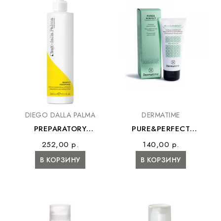
DIEGO DALLA PALMA
DERMATIME
PREPARATORY
PURE&PERFECT
EXFOLIATING LOTION
PURIFYING MASK &
252,00 р.
140,00 р.
– Лосьон с AHA
SCRUB – Очищающая
В КОРЗИНУ
В КОРЗИНУ
кислотами
маска-скраб