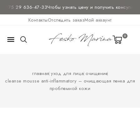
+375 29 636-47-33
Чтобы узнать цену и
получить консультац
Контакты
Отследить заказ
Мой аккаунт
0

главная
уход для лица
очищение
cleanse mousse anti-inflammatory – очищающая пенка для
проблемной кожи