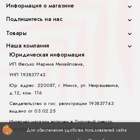
Информация о магазине

Подпишитесь на нас

Товары

Наша компания

Юридическая информация
ИП Фесько Марина Михайловна,
УНП 193837743
Юр. адрес: 220087, г. Минск, ул. Некрашевича,
д.12, ком. 116
Свидетельство о гос. регистрации 193837743
выдано от 03.02.25
Интернет-магазин включен в Торговый реестр
Республики Беларусь 13.05.2025 за № 748902.
Для обеспечения удобства пользователей сайта