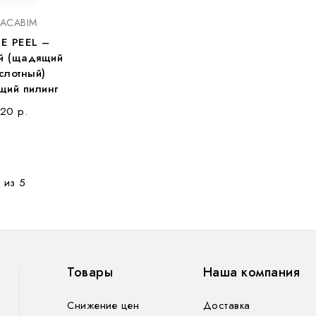
ACABIM
E PEEL –
й (щадящий
слотный)
ий пилинг
,20 р.
 из 5
Товары
Наша компания
Снижение цен
Доставка