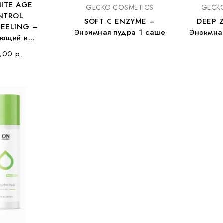
ITE AGE
GECKO COSMETICS
GECK
NTROL
SOFT C ENZYME –
DEEP 
EELING –
Энзимная пудра 1 саше
Энзимна
щий и...
,00 р.