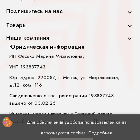
Подпишитесь на нас

Товары

Наша компания

Юридическая информация
ИП Фесько Марина Михайловна,
УНП 193837743
Юр. адрес: 220087, г. Минск, ул. Некрашевича,
д.12, ком. 116
Свидетельство о гос. регистрации 193837743
выдано от 03.02.25
Интернет-магазин включен в Торговый реестр
Республики Беларусь 13.05.2025 за № 748902.
Для обеспечения удобства пользователей сайта
используются cookies
Подробнее