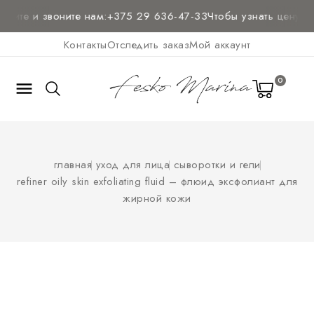
шите и звоните нам:
+375 29 636-47-33
Чтобы узнать цену и
п
Контакты
Отследить заказ
Мой аккаунт
0

главная
уход для лица
сыворотки и гели
refiner oily skin exfoliating fluid – флюид эксфолиант для
жирной кожи