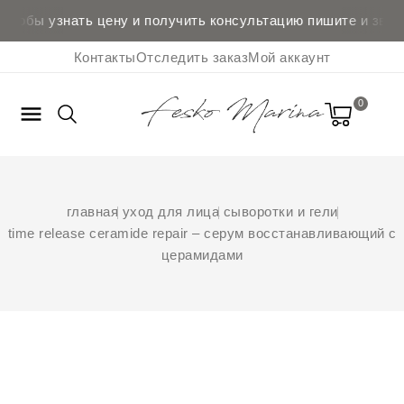
Чтобы узнать цену и
получить консультацию
пишите и звони
Контакты
Отследить заказ
Мой аккаунт
0

главная
уход для лица
сыворотки и гели
time release ceramide repair – серум восстанавливающий с
церамидами