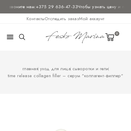
и звоните нам:
+375 29 636-47-33
Чтобы узнать цену и
получи
Контакты
Отследить заказ
Мой аккаунт
0

главная
уход для лица
сыворотки и гели
time release collagen filler – серум "коллагент-филлер"