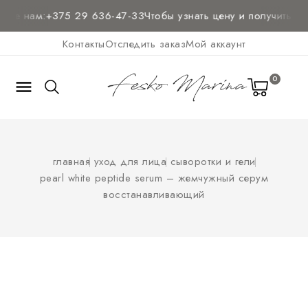
те нам:
+375 29 636-47-33
Чтобы узнать цену и
получить кон
Контакты
Отследить заказ
Мой аккаунт
0

главная
уход для лица
сыворотки и гели
pearl white peptide serum – жемчужный серум
восстанавливающий