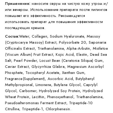
Применение:
наносите серум на чистую кожу утром и/
или вечером. Использование препарата после пилингов
повышает его эффективность. Рекомендуется
использовать препарат для повышения эффективности
последующих кремов.
Состав:
Water, Collagen, Sodium Hyaluronate, Massoy
(Cryptocarya Massoy) Extract, Polysorbate 20, Saponaria
Officinalis Extract, Triethanolamine, Alpha-Arbutin, Mistletoe
(Viscum Album) Fruit Extract, Kojic Acid, Elastin, Dead Sea
Salt, Pearl Powder, Locust Bean (Ceratonia Siliqua) Gum,
Caviar Extract, Glycyrrhiza Glabra, Magnesium Ascorbyl
Phosphate, Tocopheryl Acetate, Xanthan Gum,
Fragrance(Supplement), Ascorbic Acid, Butylphenyl
Methylpropional, Limonene, Butylene Glycol, Caprylyl
Glycol, Carbomer, Hydrolyzed Soy Protein, Hydrolyzed
Wheat Protein, Lecithin, Phenoxyethanol, Triethanolamine,
Pseudoalteromonas Ferment Extract, Tripeptide-10
Citrulline, Tripeptide-1, Chlorphenesin.