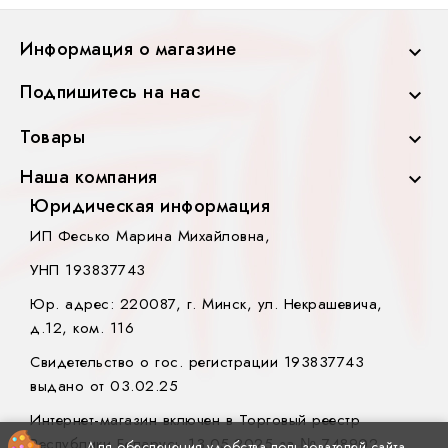
Информация о магазине

Подпишитесь на нас

Товары

Наша компания

Юридическая информация
ИП Фесько Марина Михайловна,
УНП 193837743
Юр. адрес: 220087, г. Минск, ул. Некрашевича,
д.12, ком. 116
Свидетельство о гос. регистрации 193837743
выдано от 03.02.25
Интернет-магазин включен в Торговый реестр
Республики Беларусь 13.05.2025 за № 748902.
Для обеспечения удобства пользователей сайта