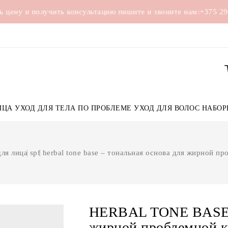
и
получить консультацию
пишите и звоните нам:
+375 29 636-4
ЦА
УХОД ДЛЯ ТЕЛА
ПО ПРОБЛЕМЕ
УХОД ДЛЯ ВОЛОС
НАБ
НАБОР ДЛЯ ПУТЕШЕСТВИЙ
я лица
spf
herbal tone base – тональная основа для жирной