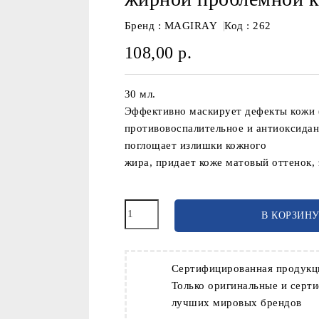
HERBAL TONE BASE 
жирной проблемно
Бренд :
MAGIRAY
Код
: 262
108,00 р.
30 мл.
Эффективно маскирует дефекты кожи (а
противовоспалительное и антиоксида
поглощает излишки кожного
жира, придает коже матовый оттенок,
В КОРЗИН
Сертифицированная продук
Только оригинальные и серт