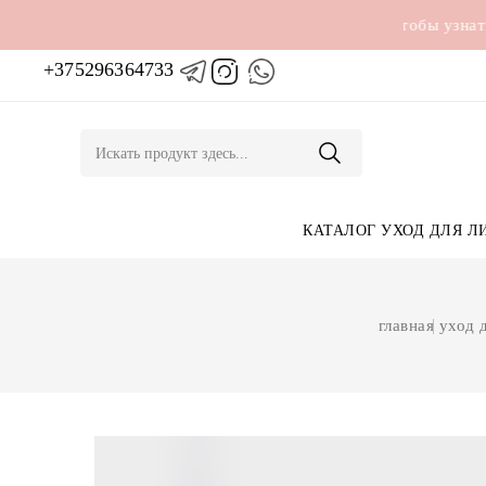
Чтобы узнать цену 
+375296364733

КАТАЛОГ
УХОД ДЛЯ ЛИ
главная
уход дл