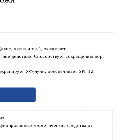
– Тональная основа для
й кожи
кне, пятна и т.д.), оказывает
нтное действие. Способствует сокращению пор,
 экранирует УФ-лучи, обеспечивает SPF 12
У
ция
ифицированные косметические средства от