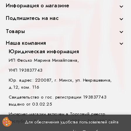
Информация о магазине

Подпишитесь на нас

Товары

Наша компания

Юридическая информация
ИП Фесько Марина Михайловна,
УНП 193837743
Юр. адрес: 220087, г. Минск, ул. Некрашевича,
д.12, ком. 116
Свидетельство о гос. регистрации 193837743
выдано от 03.02.25
Интернет-магазин включен в Торговый реестр
Республики Беларусь 13.05.2025 за № 748902.
Для обеспечения удобства пользователей сайта