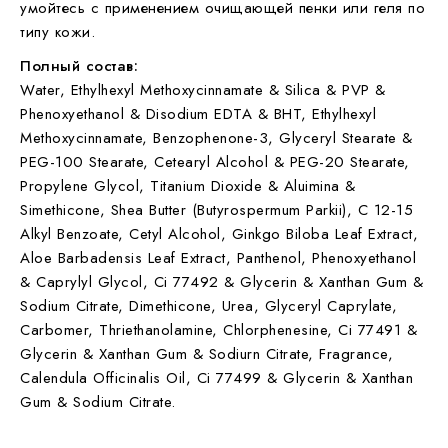
умойтесь с применением очищающей пенки или геля по
типу кожи.
Полный состав:
Water, Ethylhexyl Methoxycinnamate & Silica & PVP &
Phenoxyethanol & Disodium EDTA & BHT, Ethylhexyl
Methoxycinnamate, Benzophenone-3, Glyceryl Stearate &
PEG-100 Stearate, Cetearyl Alcohol & PEG-20 Stearate,
Propylene Glycol, Titanium Dioxide & Aluimina &
Simethicone, Shea Butter (Butyrospermum Parkii), C 12-15
Alkyl Benzoate, Cetyl Alcohol, Ginkgo Biloba Leaf Extract,
Aloe Barbadensis Leaf Extract, Panthenol, Phenoxyethanol
& Caprylyl Glycol, Ci 77492 & Glycerin & Xanthan Gum &
Sodium Citrate, Dimethicone, Urea, Glyceryl Caprylate,
Carbomer, Thriethanolamine, Chlorphenesine, Ci 77491 &
Glycerin & Xanthan Gum & Sodiurn Citrate, Fragrance,
Calendula Officinalis Oil, Ci 77499 & Glycerin & Xanthan
Gum & Sodium Citrate.