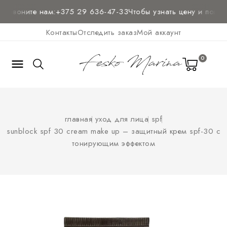
звоните нам:
+375 29 636-47-33
Чтобы узнать цену и
получит
Контакты
Отследить заказ
Мой аккаунт
0

главная
уход для лица
spf
sunblock spf 30 cream make up – защитный крем spf-30 с
тонирующим эффектом