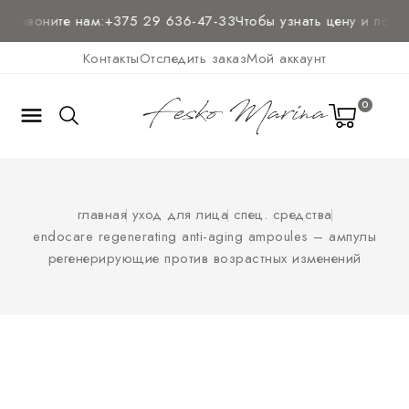
 звоните нам:
+375 29 636-47-33
Чтобы узнать цену и
получи
Контакты
Отследить заказ
Мой аккаунт
0

главная
уход для лица
спец. средства
endocare regenerating anti-aging ampoules – ампулы
регенерирующие против возрастных изменений