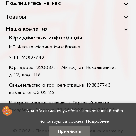
Подпишитесь на нас

Товары

Наша компания

Юридическая информация
ИП Фесько Марина Михайловна,
УНП 193837743
Юр. адрес: 220087, г. Минск, ул. Некрашевича,
д.12, ком. 116
Свидетельство о гос. регистрации 193837743
выдано от 03.02.25
Интернет-магазин включен в Торговый реестр
Республики Беларусь 13.05.2025 за № 748902.
Для обеспечения удобства пользователей сайта
используются cookies
Подробнее
© 2026 - Профессиональная косметика cosme.by
Принимать