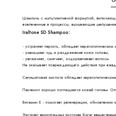
О
Шампунь с мультиактивной формулой, включающей
вовлеченные в процессы, вызывающие шелушение
Iraltone SD Shampoo:
- устраняет перхоть, обладает кератолитическим
- уменьшает зуд и раздражение кожи головы;
- увлажняет, смягчает, оздоравливает волосы.
Не оказывает повреждающего действия при ежед
Салициловая кислота
обладает кератолитическим
Пантенол
хорошо поглащается кожей головы. Опт
Витамин Е
- помогает регенерации, обновлению к
Экстракт виноградных косточек
богат веществами 