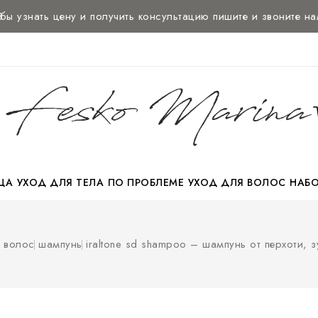
нать цену и
получить консультацию
пишите и звоните нам:
+375
ЦА
УХОД ДЛЯ ТЕЛА
ПО ПРОБЛЕМЕ
УХОД ДЛЯ ВОЛОС
НАБ
НАБОР ДЛЯ ПУТЕШЕСТВИЙ
 волос
шампунь
iraltone sd shampoo – шампунь от перхоти, 