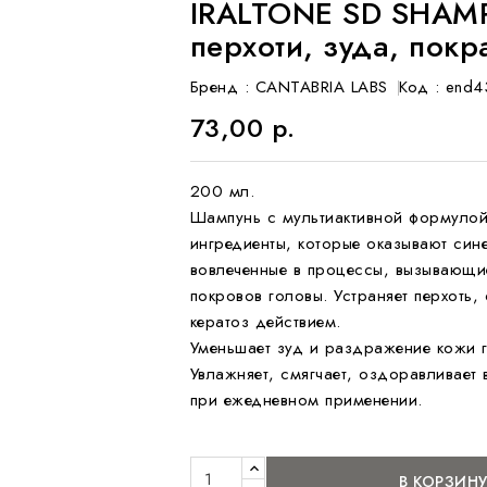
IRALTONE SD SHAM
перхоти, зуда, пок
Бренд :
CANTABRIA LABS
Код
: end4
73,00 р.
200 мл.
Шампунь с мультиактивной формулой
ингредиенты, которые оказывают сине
вовлеченные в процессы, вызывающи
покровов головы. Устраняет перхоть
кератоз действием.
Уменьшает зуд и раздражение кожи 
Увлажняет, смягчает, оздоравливает
при ежедневном применении.
В КОРЗИН