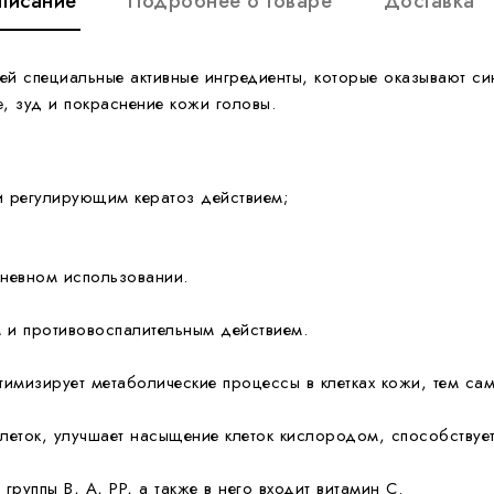
писание
Подробнее о товаре
Доставка
 специальные активные ингредиенты, которые оказывают син
, зуд и покраснение кожи голо
вы.
 и регулирующим кератоз действием;
невном использовании.
 и противовоспалительным действием.
имизирует метаболические процессы в клетках кожи, тем са
леток, улучшает насыщение клеток кислородом, способствуе
группы B, A, PP, а также в него входит витамин С.