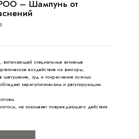
POO – Шампунь от
раснений
3
, включающей специальные активные
ргетическое воздействие на факторы,
е шелушение, зуд и покраснение кожных
, обладает кератолитическим и регулирующим
головы.
 волосы, не оказывает повреждающего действия
У