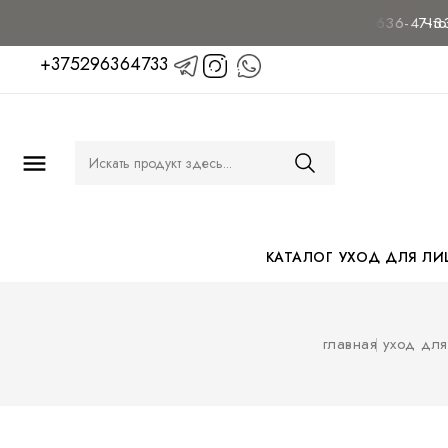
 консультацию
пишите и звоните нам:
+375 29 636-47-33
Чтобы уз
+375296364733

КАТАЛОГ
УХОД ДЛЯ ЛИ
главная
уход для