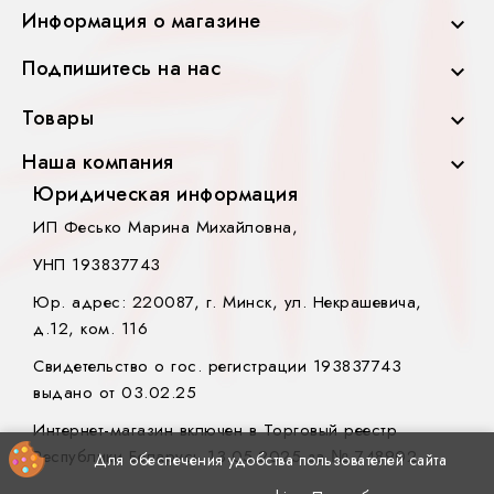
Информация о магазине

Подпишитесь на нас

Товары

Наша компания

Юридическая информация
ИП Фесько Марина Михайловна,
УНП 193837743
Юр. адрес: 220087, г. Минск, ул. Некрашевича,
д.12, ком. 116
Свидетельство о гос. регистрации 193837743
выдано от 03.02.25
Интернет-магазин включен в Торговый реестр
Республики Беларусь 13.05.2025 за № 748902.
Для обеспечения удобства пользователей сайта