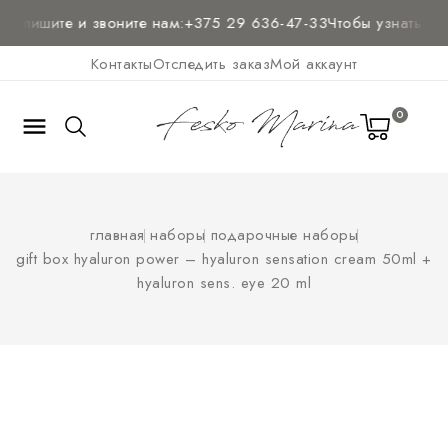
ию
пишите и звоните нам:
+375 29 636-47-33
Чтобы узнать цен
Контакты
Отследить заказ
Мой аккаунт
0

главная
наборы
подарочные наборы
gift box hyaluron power – hyaluron sensation cream 50ml +
hyaluron sens. eye 20 ml