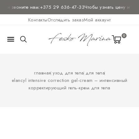
 и звоните нам:
+375 29 636-47-33
Чтобы узнать цену и
полу
Контакты
Отследить заказ
Мой аккаунт
0

главная
уход для тела
для тела
elancyl intensive correction gel-cream – интенсивный
корректирующий гель-крем для тела