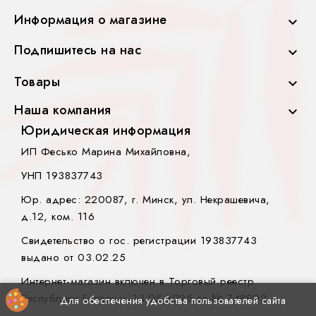
Информация о магазине

Подпишитесь на нас

Товары

Наша компания

Юридическая информация
ИП Фесько Марина Михайловна,
УНП 193837743
Юр. адрес: 220087, г. Минск, ул. Некрашевича,
д.12, ком. 116
Свидетельство о гос. регистрации 193837743
выдано от 03.02.25
Интернет-магазин включен в Торговый реестр
Республики Беларусь 13.05.2025 за № 748902.
Для обеспечения удобства пользователей сайта