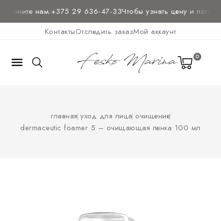
звоните нам:
+375 29 636-47-33
Чтобы узнать цену и
получит
Контакты
Отследить заказ
Мой аккаунт
0

главная
уход для лица
очищение
dermaceutic foamer 5 – очищающая пенка 100 мл