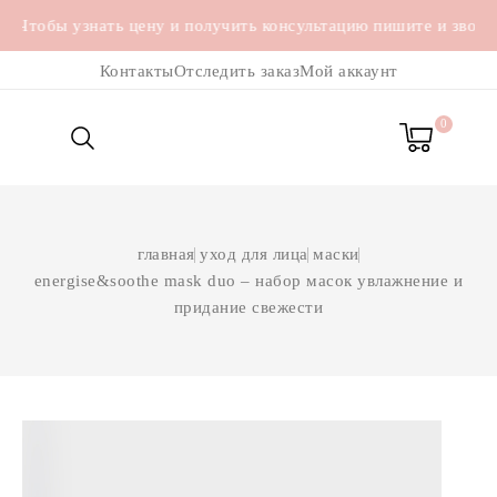
тобы узнать цену и
получить консультацию
пишите и звоните 
Контакты
Отследить заказ
Мой аккаунт
0

главная
уход для лица
маски
energise&soothe mask duo – набор масок увлажнение и
придание свежести