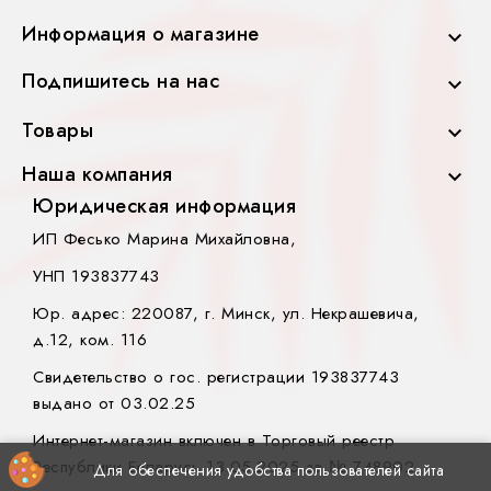
Информация о магазине

Подпишитесь на нас

Товары

Наша компания

Юридическая информация
ИП Фесько Марина Михайловна,
УНП 193837743
Юр. адрес: 220087, г. Минск, ул. Некрашевича,
д.12, ком. 116
Свидетельство о гос. регистрации 193837743
выдано от 03.02.25
Интернет-магазин включен в Торговый реестр
Республики Беларусь 13.05.2025 за № 748902.
Для обеспечения удобства пользователей сайта