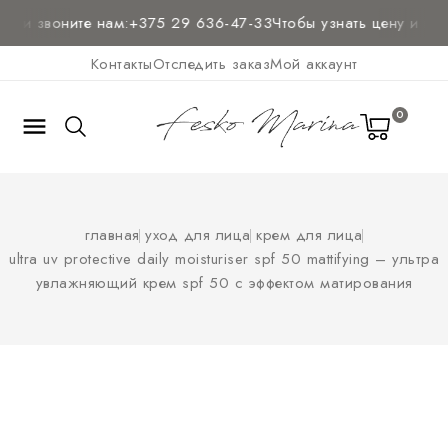
 и звоните нам:
+375 29 636-47-33
Чтобы узнать цену и
полу
Контакты
Отследить заказ
Мой аккаунт
0

главная
уход для лица
крем для лица
ultra uv protective daily moisturiser spf 50 mattifying – ультра
увлажняющий крем spf 50 с эффектом матирования