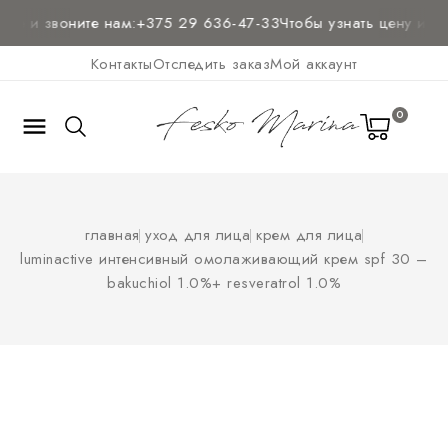
те и звоните нам:
+375 29 636-47-33
Чтобы узнать цену и
пол
Контакты
Отследить заказ
Мой аккаунт
0

главная
уход для лица
крем для лица
luminactive интенсивный омолаживающий крем spf 30 –
bakuchiol 1.0%+ resveratrol 1.0%