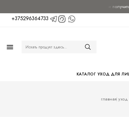
Чтобы узнать цену и
получить кон
+375296364733

КАТАЛОГ
УХОД ДЛЯ ЛИ
главная
уход