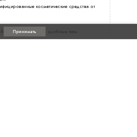
ифицированные косметические средства от
юбую точку Беларуси, удобным вам
Принимать
 на основе научных методов и постоянных
ов.