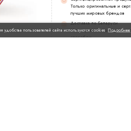
Только оригинальные и серт
лучших мировых брендов
Доставка по Беларуси
Мы отправим ваш заказ в л
я удобства пользователей сайта используются cookies
Подробнее
способом.
Научный подход и обучение

Комплексный уход для кожи
обучений наших специалист