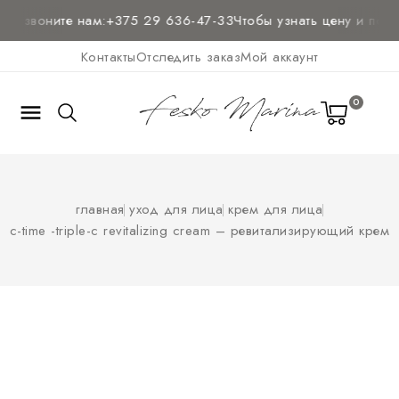
и звоните нам:
+375 29 636-47-33
Чтобы узнать цену и
получи
Контакты
Отследить заказ
Мой аккаунт
0

главная
уход для лица
крем для лица
c-time -triple-c revitalizing cream – ревитализирующий крем