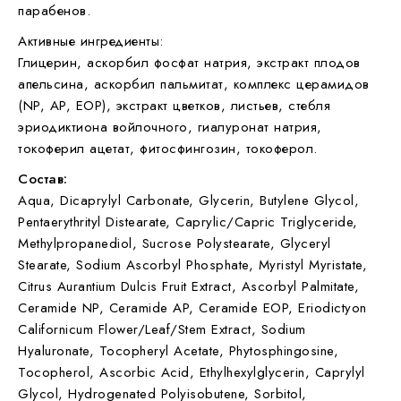
парабенов.
Активные ингредиенты:
Глицерин, аскорбил фосфат натрия, экстракт плодов
апельсина, аскорбил пальмитат, комплекс церамидов
(NP, AP, EOP), экстракт цветков, листьев, стебля
эриодиктиона войлочного, гиалуронат натрия,
токоферил ацетат, фитосфингозин, токоферол.
Состав:
Aqua, Dicaprylyl Carbonate, Glycerin, Butylene Glycol,
Pentaerythrityl Distearate, Caprylic/​Capric Triglyceride,
Methylpropanediol, Sucrose Polystearate, Glyceryl
Stearate, Sodium Ascorbyl Phosphate, Myristyl Myristate,
Citrus Aurantium Dulcis Fruit Extract, Ascorbyl Palmitate,
Ceramide NP, Ceramide AP, Ceramide EOP, Eriodictyon
Californicum Flower/​Leaf/​Stem Extract, Sodium
Hyaluronate, Tocopheryl Acetate, Phytosphingosine,
Tocopherol, Ascorbic Acid, Ethylhexylglycerin, Caprylyl
Glycol, Hydrogenated Polyisobutene, Sorbitol,