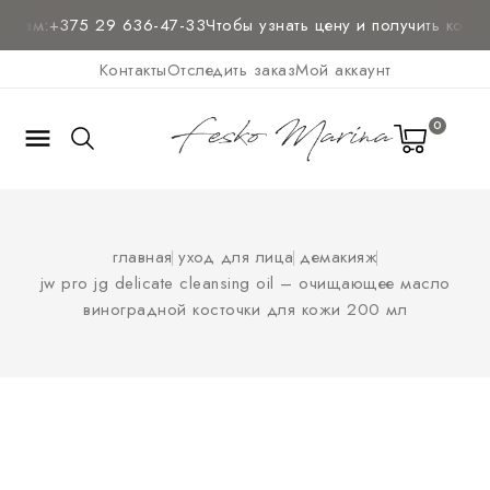
 нам:
+375 29 636-47-33
Чтобы узнать цену и
получить консу
Контакты
Отследить заказ
Мой аккаунт
0

главная
уход для лица
демакияж
jw pro jg delicate cleansing oil – очищающее масло
виноградной косточки для кожи 200 мл