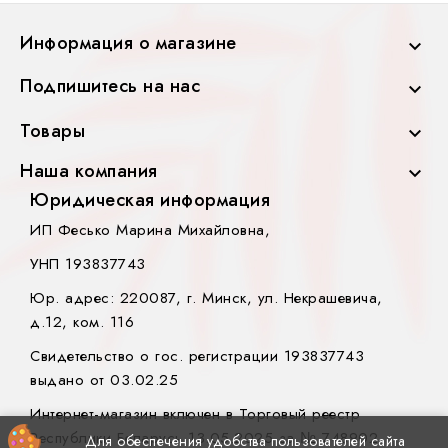
Информация о магазине

Подпишитесь на нас

Товары

Наша компания

Юридическая информация
ИП Фесько Марина Михайловна,
УНП 193837743
Юр. адрес: 220087, г. Минск, ул. Некрашевича,
д.12, ком. 116
Свидетельство о гос. регистрации 193837743
выдано от 03.02.25
Интернет-магазин включен в Торговый реестр
Республики Беларусь 13.05.2025 за № 748902.
Для обеспечения удобства пользователей сайта