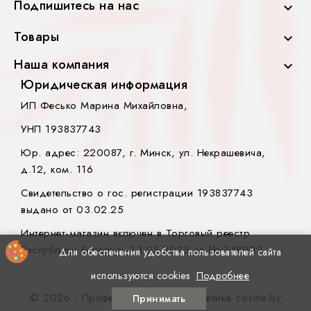
Подпишитесь на нас

Товары

Наша компания

Юридическая информация
ИП Фесько Марина Михайловна,
УНП 193837743
Юр. адрес: 220087, г. Минск, ул. Некрашевича,
д.12, ком. 116
Свидетельство о гос. регистрации 193837743
выдано от 03.02.25
Интернет-магазин включен в Торговый реестр
Республики Беларусь 13.05.2025 за № 748902.
Для обеспечения удобства пользователей сайта
используются cookies
Подробнее
© 2026 - Профессиональная косметика cosme.by
Принимать