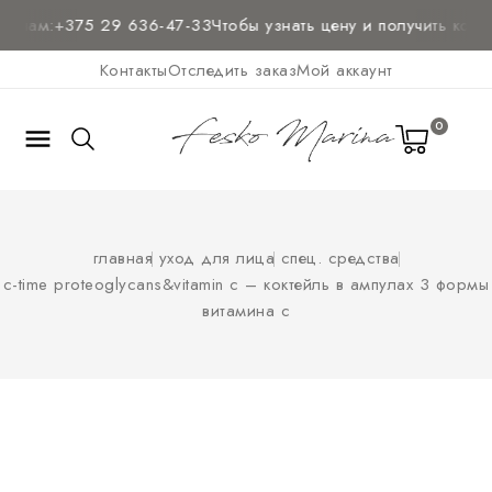
 нам:
+375 29 636-47-33
Чтобы узнать цену и
получить консу
Контакты
Отследить заказ
Мой аккаунт
0

главная
уход для лица
спец. средства
c-time proteoglycans&vitamin c – коктейль в ампулах 3 формы
витамина с